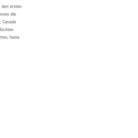
h den ersten
annen die
e. Gerade
glückten
ten, hatte