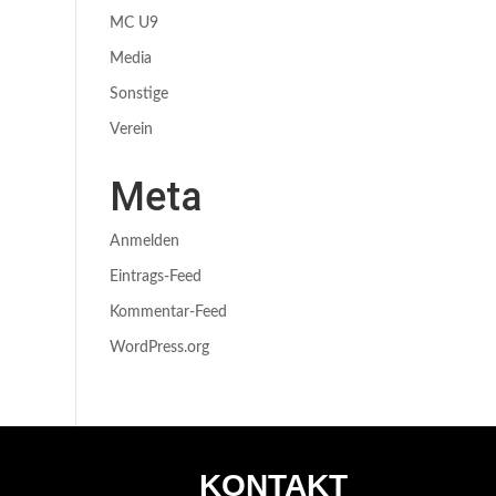
MC U9
Media
Sonstige
Verein
Meta
Anmelden
Eintrags-Feed
Kommentar-Feed
WordPress.org
KONTAKT