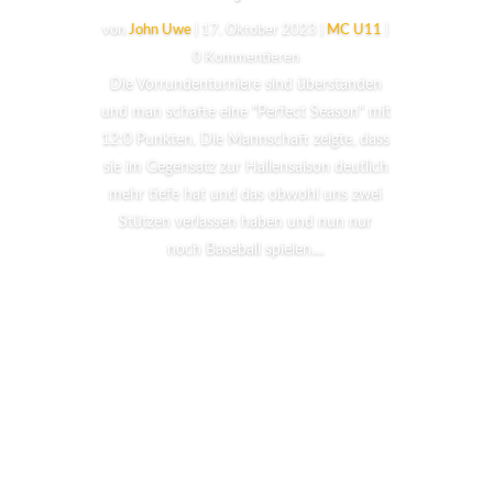
von
John Uwe
|
17. Oktober 2023
|
MC U11
|
0 Kommentieren
Die Vorrundenturniere sind überstanden
und man schafte eine "Perfect Season" mit
12:0 Punkten. Die Mannschaft zeigte, dass
sie im Gegensatz zur Hallensaison deutlich
mehr tiefe hat und das obwohl uns zwei
Stützen verlassen haben und nun nur
noch Baseball spielen....
Lesen Sie mehr