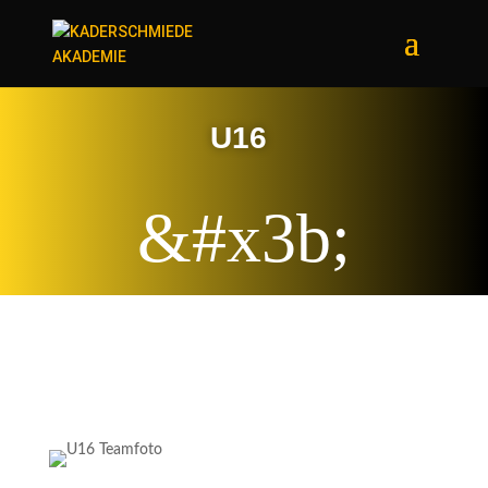
U16
&#x3b;