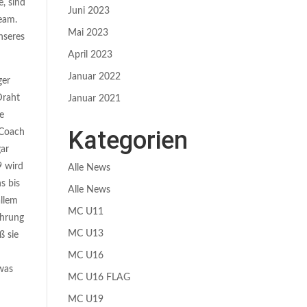
, sind
Juni 2023
eam.
Mai 2023
nseres
April 2023
Januar 2022
ger
Draht
Januar 2021
e
Kategorien
 Coach
ar
9 wird
Alle News
s bis
Alle News
allem
MC U11
ahrung
MC U13
ß sie
MC U16
was
MC U16 FLAG
MC U19