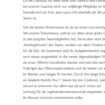
Da die Cowboys vor allem eines sind, nämlich eine Familie
bei unseren Coaches nicht nur volljährige Mitglieder im T
Deshalb sind wir froh, dass Laura (14) ebenfalls ein Teil u
Teams ist.
Seit der letzten Wintersaison ist sie ein fester und wichti
Teil unseres Trainerteams, weil sie vor allem einen guten 
zu den jüngsten Teammitgliedern hat. Sie ist aber nicht di
„Kindergärtnerin“ des Teams, sondern vor allem Position
für die DBs. Ab September wird ihr Aufgabenbereich sog
noch etwas ausgeweitet. In der neuen, eigenständigen U
sie unser Offense Coordinator werden und wird den sech
9-jährigen das Offensivspiel erklären und die Spieler vor 
im Werfen und Fangen fit machen. Durch ihre lange Erf
als Spielerin (bereits ihre 7. Saison bei den Cowboys), wei
worauf es ankommt. Vor allem war sie auch schon zur
Sichtung für die Jugendnationalmannschaft eingeladen, 
ihr Können nochmal unterstreichen sollte.