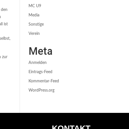
MC U9
t den
Media
u
l ist
Sonstige
Verein
elbst,
Meta
 zur
Anmelden
Eintrags-Feed
Kommentar-Feed
WordPress.org
KONTAKT